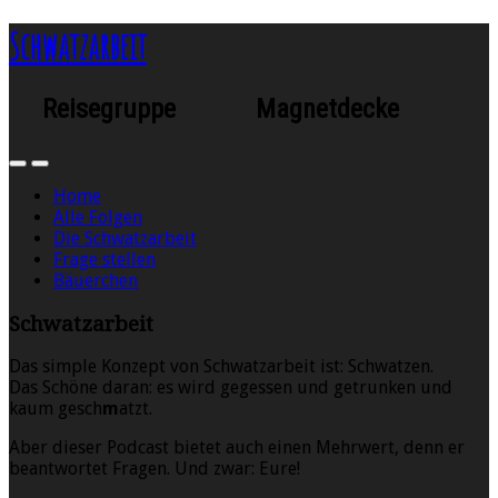
Schwatzarbeit
Reisegruppe Magnetdecke
Home
Alle Folgen
Die Schwatzarbeit
Frage stellen
Bäuerchen
Schwatzarbeit
Das simple Konzept von Schwatzarbeit ist: Schwatzen.
Das Schöne daran: es wird gegessen und getrunken und
kaum gesch
m
atzt.
Aber dieser Podcast bietet auch einen Mehrwert, denn er
beantwortet Fragen. Und zwar: Eure!