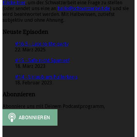
Klicke hier
, um der Schwatzarbeit eine Frage zu stellen
(oder sendet uns eine an
hallo@schwatzarbeit.de
) und sie
wird beantwortet werden. Mit Halbwissen, zutiefst
subjektiv und ohne Ahnung.
Neuste Episoden
#16,5 - Late to the party
22. März 2025
#15 - Safe nicht Spanien!
18. März 2023
#14 - Urlaub am Pullerkreis
18. Februar 2023
Abonnieren
Abonniere uns mit Deinem Podcastprogramm,