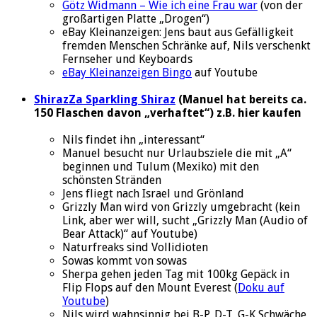
Götz Widmann – Wie ich eine Frau war
(von der
großartigen Platte „Drogen“)
eBay Kleinanzeigen: Jens baut aus Gefälligkeit
fremden Menschen Schränke auf, Nils verschenkt
Fernseher und Keyboards
eBay Kleinanzeigen Bingo
auf Youtube
ShirazZa Sparkling Shiraz
(Manuel hat bereits ca.
150 Flaschen davon „verhaftet“) z.B. hier kaufen
Nils findet ihn „interessant“
Manuel besucht nur Urlaubsziele die mit „A“
beginnen und Tulum (Mexiko) mit den
schönsten Stränden
Jens fliegt nach Israel und Grönland
Grizzly Man wird von Grizzly umgebracht (kein
Link, aber wer will, sucht „Grizzly Man (Audio of
Bear Attack)“ auf Youtube)
Naturfreaks sind Vollidioten
Sowas kommt von sowas
Sherpa gehen jeden Tag mit 100kg Gepäck in
Flip Flops auf den Mount Everest (
Doku auf
Youtube
)
Nils wird wahnsinnig bei B-P, D-T, G-K Schwäche