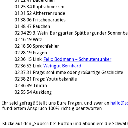
01:22:41
Bäuerchen
01:25:34
Kopfschmerzen
01:31:52
Altherrenrunde
01:38:06
Frischeparadies
01:48:47
Rauchen
02:04:29
3. Wein: Burggarten Spätburgunder Sonnenbe
02:16:19
Witz
02:18:50
Sprachfehler
02:28:19
Fragen
02:36:15
Link:
Felix Bodmann – Schnutentunker
02:36:53
Link:
Weingut Bernhard
02:37:31
Frage: schlimme oder großartige Geschichte
02:38:21
Frage: Youtubekanäle
02:46:49
Tilidin
02:55:54
Ausklang
Ihr seid gefragt! Stellt uns Eure Fragen, und zwar an
hallo@s
fundiertem Anspruch 100% richtig beantworten.
Klicke auf den „Subscribe“ Button und abonniere die Schwat