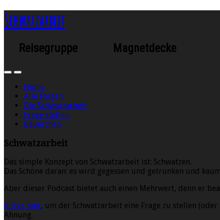
Schwatzarbeit
Reisegruppe Magnetdecke
Home
Alle Folgen
Die Schwatzarbeit
Frage stellen
Bäuerchen
Schwatzarbeit
Das simple Konzept von Schwatzarbeit ist: Schwatzen.
Das Schöne daran: es wird gegessen und getrunken und kau
Aber dieser Podcast bietet auch einen Mehrwert, denn er bea
Klicke hier
, um der Schwatzarbeit eine Frage zu stellen (oder
Ahnung.