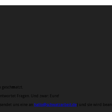
m gesch
m
atzt.
ntwortet Fragen. Und zwar: Eure!
 sendet uns eine an
hallo@schwatzarbeit.de
) und sie wird bean