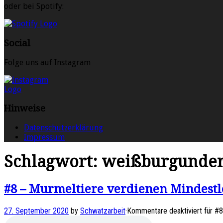
oder bei Spotify:
Social
Folge uns auf Instagram
Hinweise
Datenschutzerklärung
Impressum
Schlagwort:
weißburgunde
#8 – Murmeltiere verdienen Mindest
27. September 2020
by
Schwatzarbeit
·
Kommentare deaktiviert
für #8