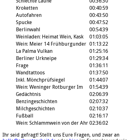
Schlechte Laune
00:36:30
Kroketten
00:40:59
Autofahren
00:43:50
Spucke
00:47:52
Berlinwahl
00:54:39
Weinladen: Heimat Wein, Kask
01:03:05
Wein: Meier 14 Frühburgunder
01:13:22
La Palma Vulkan
01:25:16
Berliner Urkneipe
01:29:34
Frage
01:36:11
Wandtattoos
01:37:50
Inkl. Mönchprüfsiegel
01:44:07
Wein: Weninger Rotburger Im
01:54:39
Gedächtnis
02:06:39
Benzingeschichten
02:07:32
Milchgeschichten
02:10:37
Fußball
02:16:17
Wein: Schlammwein von der Ahr
02:36:02
Ihr seid gefragt! Stellt uns Eure Fragen, und zwar an