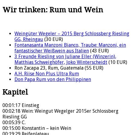
Wir trinken: Rum und Wein
Weingüter Wegeler – 2015 Berg Schlossberg Riesling
GG, Rheingau
(30 EUR)
Fontanasanta Manzoni Bianco, Traube: Manzoni, ein
fantastischer Weißwein aus Italien
(43 EUR)
3 Freunde Riesling von Juliane Eller (Winzerin),
Matthias Schweighöfer, Joko Winterscheidt
(10 EUR)
Ron Zacapa 23, Rum, Guatemala (55 EUR)
A.H. Riise Non Plus Ultra Rum
Don Papa Rum von den Philippinen
Kapitel
00:01:17 Einstieg
00:02:18 Wein: Weingut Wegelger 2015er Schlossberg
Riesling GG
00:05:39 C.
00:15:00 Konstantin – kein Wein
00:19:29 Reifeplateau