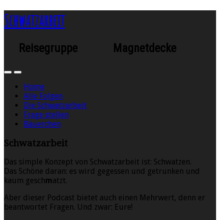
Schwatzarbeit
Reisegruppe Magnetdecke
Home
Alle Folgen
Die Schwatzarbeit
Frage stellen
Bäuerchen
Schwatzarbeit
Das simple Konzept von Schwatzarbeit ist: Schwatzen.
Das Schöne daran: es wird gegessen und getrunken und
kaum gesch
m
atzt.
Aber dieser Podcast bietet auch einen Mehrwert, denn er
beantwortet Fragen. Und zwar: Eure!