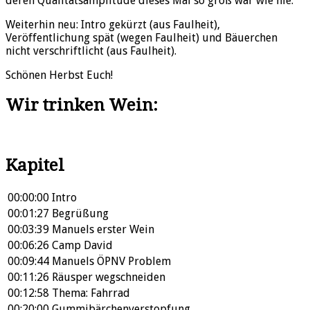
deren Qualitätsamplitude dieses Mal so groß war wie nie.
Weiterhin neu: Intro gekürzt (aus Faulheit),
Veröffentlichung spät (wegen Faulheit) und Bäuerchen
nicht verschriftlicht (aus Faulheit).
Schönen Herbst Euch!
Wir trinken Wein:
Kapitel
00:00:00
Intro
00:01:27
Begrüßung
00:03:39
Manuels erster Wein
00:06:26
Camp David
00:09:44
Manuels ÖPNV Problem
00:11:26
Räusper wegschneiden
00:12:58
Thema: Fahrrad
00:20:00
Gummibärchenverstopfung