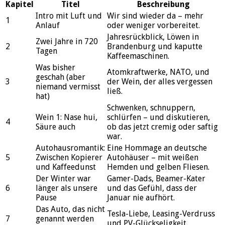
Kapitel
Titel
Beschreibung
Intro mit Luft und
Wir sind wieder da – mehr
1
Anlauf
oder weniger vorbereitet.
Jahresrückblick, Löwen in
Zwei Jahre in 720
2
Brandenburg und kaputte
Tagen
Kaffeemaschinen.
Was bisher
Atomkraftwerke, NATO, und
geschah (aber
3
der Wein, der alles vergessen
niemand vermisst
ließ.
hat)
Schwenken, schnuppern,
Wein 1: Nase hui,
schlürfen – und diskutieren,
4
Säure auch
ob das jetzt cremig oder saftig
war.
Autohausromantik:
Eine Hommage an deutsche
5
Zwischen Kopierer
Autohäuser – mit weißen
und Kaffeedunst
Hemden und gelben Fliesen.
Der Winter war
Gamer-Dads, Beamer-Kater
6
länger als unsere
und das Gefühl, dass der
Pause
Januar nie aufhört.
Das Auto, das nicht
Tesla-Liebe, Leasing-Verdruss
7
genannt werden
und PV-Glückseligkeit.