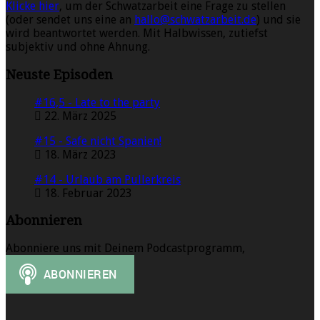
Klicke hier
, um der Schwatzarbeit eine Frage zu stellen
(oder sendet uns eine an
hallo@schwatzarbeit.de
) und sie
wird beantwortet werden. Mit Halbwissen, zutiefst
subjektiv und ohne Ahnung.
Neuste Episoden
#16,5 - Late to the party
22. März 2025
#15 - Safe nicht Spanien!
18. März 2023
#14 - Urlaub am Pullerkreis
18. Februar 2023
Abonnieren
Abonniere uns mit Deinem Podcastprogramm,